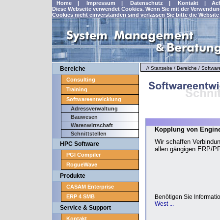
Home
|
Impressum
|
Datenschutz
|
Kontakt
|
Ac
Diese Webseite verwendet Cookies. Wenn Sie mit der Verwendu
Cookies nicht einverstanden sind verlassen Sie bitte die Website
Bereiche
//
Startseite
/
Bereiche
/
Softwar
Consulting
Training
Softwareentwicklung
Adressverwaltung
Bauwesen
Warenwirtschaft
Kopplung von Engin
Schnittstellen
Wir schaffen Verbin
HPC Software
allen gängigen ERP/PP
PGI Compiler
RogueWave
Produkte
CASAM Enterprise
ERP 4 SMB
Benötigen Sie Informat
West ...
Service & Support
Kontakt