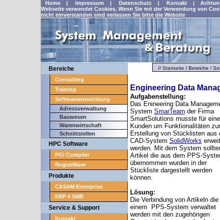
Home
|
Impressum
|
Datenschutz
|
Kontakt
|
Achtun
Webseite verwendet Cookies. Wenn Sie mit der Verwendung von Coo
nicht einverstanden sind verlassen Sie bitte die Website
Bereiche
//
Startseite
/
Bereiche
/
So
Consulting
Engineering Data Mana
Training
Aufgabenstellung:
Softwareentwicklung
Das Enineering Data Managem
Adressverwaltung
System
SmarTeam
der Firma
Bauwesen
SmartSolutions musste für ein
Warenwirtschaft
Kunden um Funktionalitäten zu
Erstellung von Stücklisten aus
Schnittstellen
CAD-System
SolidWorks
erweit
HPC Software
werden. Mit dem System sollte
PGI Compiler
Artikel die aus dem PPS-Syst
übernommen wurden in der
RogueWave
Stückliste dargestellt werden
Produkte
können.
CASAM Enterprise
Lösung:
ERP 4 SMB
Die Verbindung von Artikeln die 
einem PPS-System verwaltet
Service & Support
werden mit den zugehörigen
Kontakt